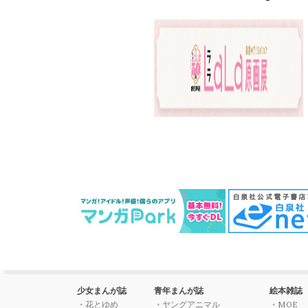
少女まんが誌
青年まんが誌
絵本雑誌
花とゆめ
ヤングアニマル
MOE