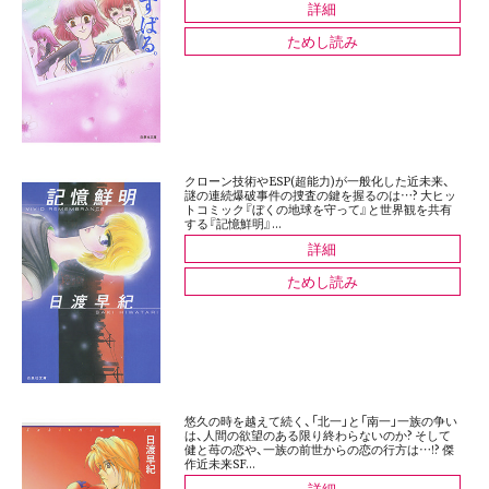
詳細
ためし読み
クローン技術やESP(超能力)が一般化した近未来、
謎の連続爆破事件の捜査の鍵を握るのは…? 大ヒッ
トコミック『ぼくの地球を守って』と世界観を共有
する『記憶鮮明』...
詳細
ためし読み
悠久の時を越えて続く、「北一」と「南一」一族の争い
は、人間の欲望のある限り終わらないのか? そして
健と苺の恋や、一族の前世からの恋の行方は…!? 傑
作近未来SF...
詳細