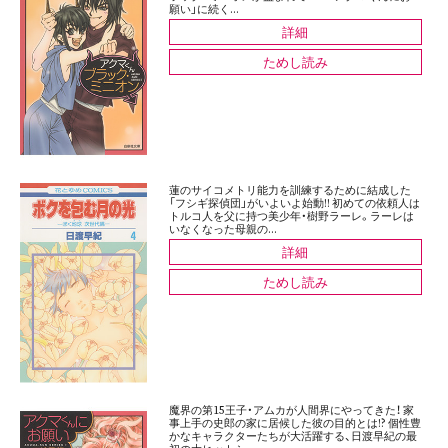
願い」に続く...
詳細
ためし読み
蓮のサイコメトリ能力を訓練するために結成した
「フシギ探偵団」がいよいよ始動!! 初めての依頼人は
トルコ人を父に持つ美少年・樹野ラーレ。ラーレは
いなくなった母親の...
詳細
ためし読み
魔界の第15王子・アムカが人間界にやってきた！ 家
事上手の史郎の家に居候した彼の目的とは!? 個性豊
かなキャラクターたちが大活躍する、日渡早紀の最