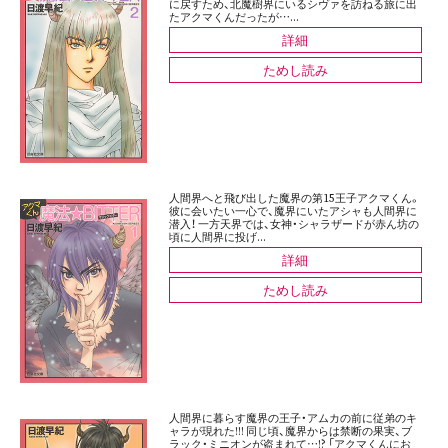
に戻すため、北魔樹界にいるシヴァを訪ねる旅に出
たアクマくんだったが…...
詳細
ためし読み
人間界へと飛び出した魔界の第15王子アクマくん。
彼に会いたい一心で、魔界にいたアシャも人間界に
潜入！ 一方天界では、女神・シャラザードが赤ん坊の
頃に人間界に投げ...
詳細
ためし読み
人間界に暮らす魔界の王子・アムカの前に従弟のキ
ャラが現れた!!! 同じ頃、魔界からは禁断の果実、ブ
ラック・ミニオンが盗まれて…!? 「アクマくんにお