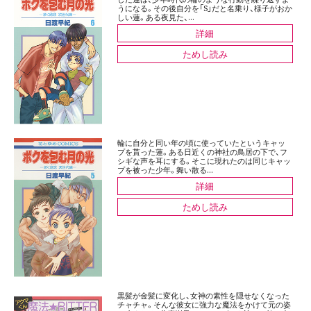
うになる。その後自分を「S」だと名乗り、様子がおか
しい蓮。ある夜見た、...
詳細
ためし読み
輪に自分と同い年の頃に使っていたというキャッ
プを貰った蓮。ある日近くの神社の鳥居の下で、フ
シギな声を耳にする。そこに現れたのは同じキャッ
プを被った少年。舞い散る...
詳細
ためし読み
黒髪が金髪に変化し、女神の素性を隠せなくなった
チャチャ。そんな彼女に強力な魔法をかけて元の姿