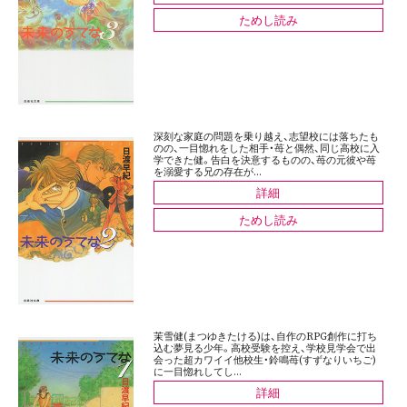
ためし読み
深刻な家庭の問題を乗り越え、志望校には落ちたも
のの、一目惚れをした相手・苺と偶然、同じ高校に入
学できた健。告白を決意するものの、苺の元彼や苺
を溺愛する兄の存在が...
詳細
ためし読み
茉雪健(まつゆきたける)は、自作のRPG創作に打ち
込む夢見る少年。高校受験を控え、学校見学会で出
会った超カワイイ他校生・鈴鳴苺(すずなりいちご)
に一目惚れしてし...
詳細