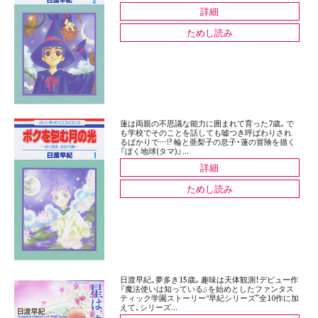
詳細
ためし読み
蓮は両親の不思議な能力に囲まれて育った7歳。で
も学校でそのことを話しても嘘つき呼ばわりされ
るばかりで…!? 輪と亜梨子の息子・蓮の冒険を描く
『ぼく地球(タマ)』...
詳細
ためし読み
日渡早紀、夢多き15歳。趣味は天体観測！デビュー作
『魔法使いは知っている』を始めとしたファンタス
ティック学園ストーリー“早紀シリーズ”全10作に加
えて、シリーズ...