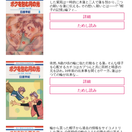
した紫苑は一時的に木蓮と二人で蓮を預かり、二つ
の願いを蓮に伝える。その想い、願いとは――!? 「帽
子の記憶」編フィ...
詳細
ためし読み
依然、8歳の頃の輪に似た行動をとる蓮。そんな様子
を心配するカチコはカプつんと共に田村と晴彦の
元を訪れ、16年前の出来事を聞くが!? 一方、蓮はか
つての輪が出来な...
詳細
ためし読み
輪から貰った帽子から過去の情報をサイコメトリ
した蓮は、少年時代の輪のような行動を繰り返すよ