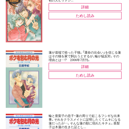
初の大ヒットシ...
詳細
ためし読み
蓮が道端で拾った子猫。「運命の出会い」を信じる蓮
はその猫を家で飼おうとするが、輪が猛反対。その
理由とは…!? 2006年7月刊。
詳細
ためし読み
輪と亜梨子の息子・蓮の周りで起こるフシギな出来
事。それをクラスメイトに証明したくてムキになる
蓮だったが…。そんな蓮の額に現れたキチェ。亜梨
子は木蓮の生きた証とし...