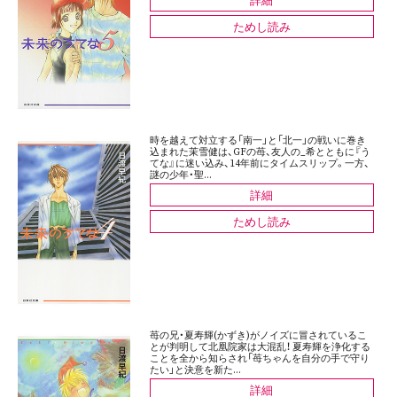
ためし読み
時を越えて対立する「南一」と「北一」の戦いに巻き
込まれた茉雪健は、GFの苺、友人の_希とともに『う
てな』に迷い込み、14年前にタイムスリップ。一方、
謎の少年・聖...
詳細
ためし読み
苺の兄・夏寿輝(かずき)がノイズに冒されているこ
とが判明して北凰院家は大混乱！ 夏寿輝を浄化する
ことを全から知らされ「苺ちゃんを自分の手で守り
たい」と決意を新た...
詳細