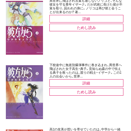
異世界に飛ばされ言葉も通じないノリコと、そんな
彼女を守る青年イザーク。だが武術に長けた彼が不
覚を取り､囚われの身に。ノリコは再び彼と会うこ
とが出来るのか!? 著...
詳細
ためし読み
下校途中に無差別爆弾事件に巻き込まれ、異世界へ
飛ばされた女子高生・典子。見知らぬ森の中で怯え
る典子を救ったのは、渡りの戦士・イザーク。この2
人の出会いから、世界...
詳細
ためし読み
高2の友美が想いを寄せていたのは、中学から一緒