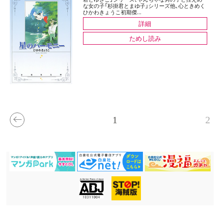
な女の子「杉掛君とまゆ子」シリーズ他、心ときめく
ひかわきょうこ初期傑...
詳細
ためし読み
1
2