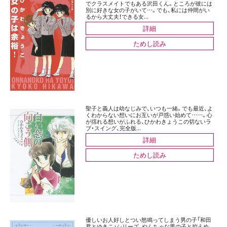
でクラスメイトでもある沢田くん。ところが彼には
別に好きな女の子がいて…。でも、私には仲間がい
るから大丈夫！できる女...
詳細
ためし読み
聖子と義人は幼なじみで、いつも一緒。でも最近、よ
くわからない想いにお互いが戸惑い始めて……。心
が揺れる想いがふれる、ひかわきょうこの切ないラ
ブ・スイング、完全版...
詳細
ためし読み
優しいお人好しとつい怒鳴ってしまう男の子「和田
君とゆきこ」シリーズ、やんちゃな男の子と控えめ